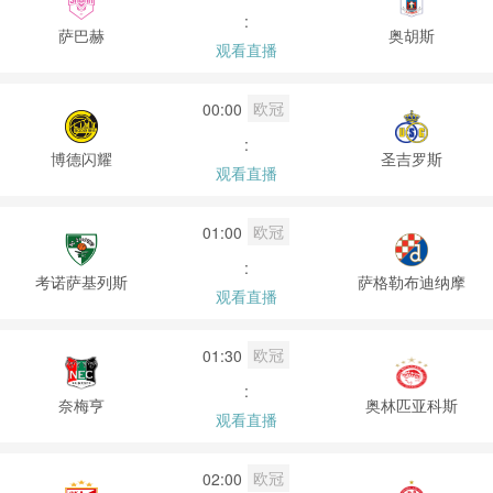
:
萨巴赫
奥胡斯
观看直播
欧冠
00:00
:
博德闪耀
圣吉罗斯
观看直播
欧冠
01:00
:
考诺萨基列斯
萨格勒布迪纳摩
观看直播
欧冠
01:30
:
奈梅亨
奥林匹亚科斯
观看直播
欧冠
02:00