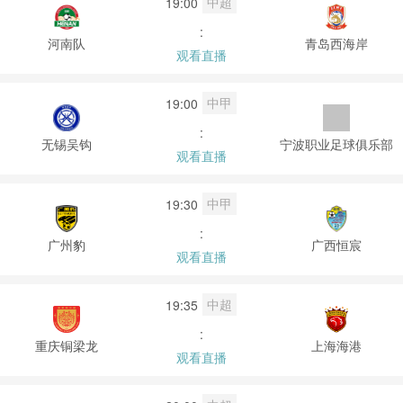
中超
19:00
:
河南队
青岛西海岸
观看直播
中甲
19:00
:
无锡吴钩
宁波职业足球俱乐部
观看直播
中甲
19:30
:
广州豹
广西恒宸
观看直播
中超
19:35
:
重庆铜梁龙
上海海港
观看直播