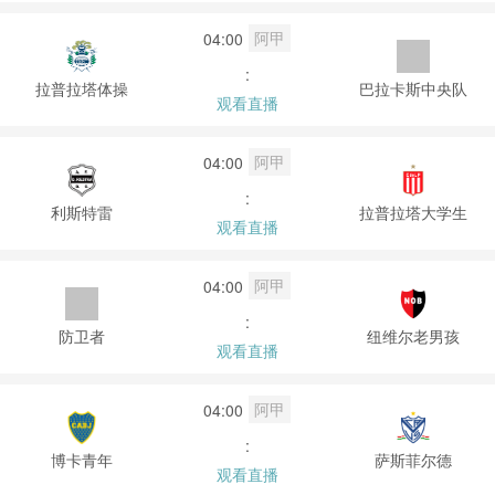
阿甲
04:00
:
拉普拉塔体操
巴拉卡斯中央队
观看直播
阿甲
04:00
:
利斯特雷
拉普拉塔大学生
观看直播
阿甲
04:00
:
防卫者
纽维尔老男孩
观看直播
阿甲
04:00
:
博卡青年
萨斯菲尔德
观看直播