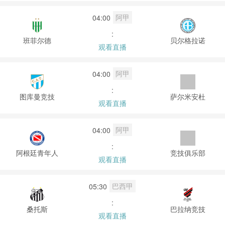
阿甲
04:00
:
班菲尔德
贝尔格拉诺
观看直播
阿甲
04:00
:
图库曼竞技
萨尔米安杜
观看直播
阿甲
04:00
:
阿根廷青年人
竞技俱乐部
观看直播
巴西甲
05:30
:
桑托斯
巴拉纳竞技
观看直播