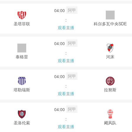
阿甲
04:00
:
圣塔菲联
科尔多瓦中央SDE
观看直播
阿甲
04:00
:
泰格雷
河床
观看直播
阿甲
04:00
:
塔勒瑞斯
拉努斯
观看直播
阿甲
04:00
:
圣洛伦索
飓风队
观看直播