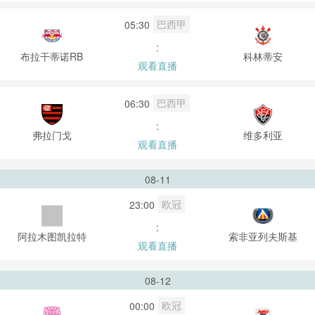
巴西甲
05:30
:
布拉干蒂诺RB
科林蒂安
观看直播
巴西甲
06:30
:
弗拉门戈
维多利亚
观看直播
08-11
欧冠
23:00
:
阿拉木图凯拉特
索非亚列夫斯基
观看直播
08-12
欧冠
00:00